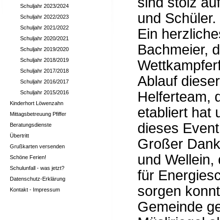
sind stolz a
Schuljahr 2023/2024
und Schüler.
Schuljahr 2022/2023
Schuljahr 2021/2022
Ein herzlich
Schuljahr 2020/2021
Bachmeier, di
Schuljahr 2019/2020
Schuljahr 2018/2019
Wettkampferf
Schuljahr 2017/2018
Ablauf diese
Schuljahr 2016/2017
Helferteam, 
Schuljahr 2015/2016
Kinderhort Löwenzahn
etabliert ha
Mittagsbetreuung Pfiffer
dieses Even
Beratungsdienste
Übertritt
Großer Dank
Grußkarten versenden
und Wellein,
Schöne Ferien!
Schulunfall - was jetzt?
für Energies
Datenschutz-Erklärung
sorgen konnt
Kontakt - Impressum
Gemeinde ge