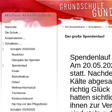
Startseite
GS Gundelsheim
Schulleben ...
Sc
Die Schule ...
Der große Spendenlauf
Kooperationen ...
Schulleben ...
Schuljahr 2025/2026
Musikfest
Spendenlauf 
Übergabe der Spenden
Am 20.05.202
Spendenlauf
statt. Nachd
Finale
Basketballcup
Kälte abgesa
Helau!
richtig Glück
Weihnachtsmusical
Tischtennis
hatten sicht
Kürbisschnitzerei
ihnen zur Ve
Hip Hop vor den Pfingstferien
Schuljahr 2024/2025