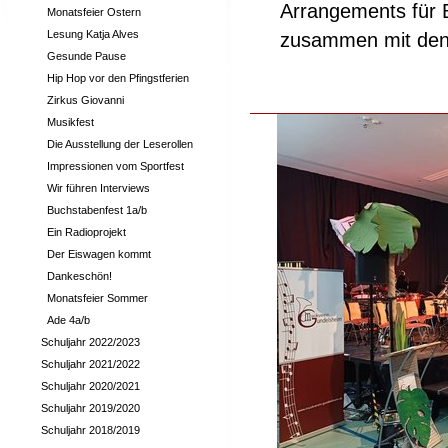
Arrangements für B
Monatsfeier Ostern
Lesung Katja Alves
zusammen mit den 
Gesunde Pause
Hip Hop vor den Pfingstferien
Zirkus Giovanni
Musikfest
Die Ausstellung der Leserollen
Impressionen vom Sportfest
Wir führen Interviews
Buchstabenfest 1a/b
Ein Radioprojekt
Der Eiswagen kommt
Dankeschön!
Monatsfeier Sommer
Ade 4a/b
Schuljahr 2022/2023
Schuljahr 2021/2022
Schuljahr 2020/2021
Schuljahr 2019/2020
Schuljahr 2018/2019