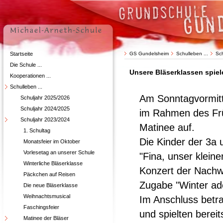
Startseite
GS Gundelsheim
Schulleben ...
Sc
Die Schule ...
Unsere Bläserklassen spie
Kooperationen ...
Schulleben ...
Am Sonntagvormitt
Schuljahr 2025/2026
Schuljahr 2024/2025
im Rahmen des Frü
Schuljahr 2023/2024
Matinee auf.
1. Schultag
Die Kinder der 3a u
Monatsfeier im Oktober
Vorlesetag an unserer Schule
"Fina, unser klein
Winterliche Bläserklasse
Konzert der Nachw
Päckchen auf Reisen
Zugabe "Winter ade
Die neue Bläserklasse
Weihnachtsmusical
Im Anschluss betr
Faschingsfeier
und spielten berei
Matinee der Bläser