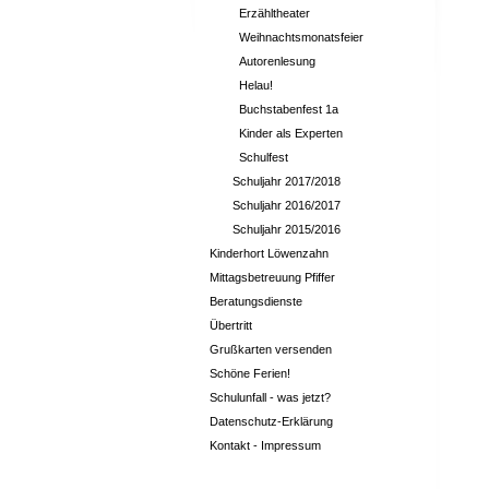
Erzähltheater
Weihnachtsmonatsfeier
Autorenlesung
Helau!
Buchstabenfest 1a
Kinder als Experten
Schulfest
Schuljahr 2017/2018
Schuljahr 2016/2017
Schuljahr 2015/2016
Kinderhort Löwenzahn
Mittagsbetreuung Pfiffer
Beratungsdienste
Übertritt
Grußkarten versenden
Schöne Ferien!
Schulunfall - was jetzt?
Datenschutz-Erklärung
Kontakt - Impressum