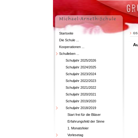
Startseite
GS
Die Schule ...
Au
Kooperationen ...
Schulleben ...
Schuljahr 2025/2026
Schuljahr 2024/2025
Schuljahr 2023/2024
Schuljahr 2022/2023
Schuljahr 2021/2022
Schuljahr 2020/2021
Schuljahr 2019/2020
Schuljahr 2018/2019
Start frei für die Bläser
Erfahrungsfeld der Sinne
1. Monatsfeier
Vorlesetag