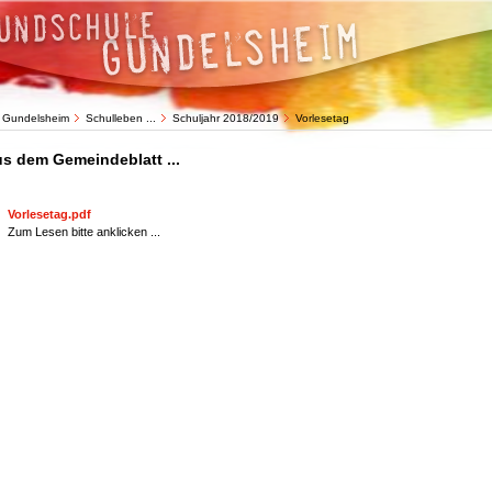
 Gundelsheim
Schulleben ...
Schuljahr 2018/2019
Vorlesetag
s dem Gemeindeblatt ...
Vorlesetag.pdf
Zum Lesen bitte anklicken ...