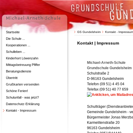
Startseite
GS Gundelsheim
Kontakt - Impressu
Die Schule ...
Kontakt | Impressum
Kooperationen ...
Schulleben ...
Kinderhort Löwenzahn
Michael-Arneth-Schule
Mittagsbetreuung Pfiffer
Grundschule Gundelsheim
Beratungsdienste
Schulstraße 2
Übertritt
D-96163 Gundelsheim
Telefon (09 51) 4 45 04
Grußkarten versenden
Telefax (09 51)
40 77 659
Schöne Ferien!
Schulunfall - was jetzt?
Datenschutz-Erklärung
Schulträger (Diensteanbiet
Kontakt - Impressum
Gemeinde Gundelsheim - ver
Bürgermeister Jonas Merzb
Karmelitenstraße 20
96163 Gundelsheim