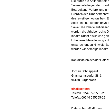
Die durch die Seitenbetreibe
Seiten unterliegen dem deut
Bearbeitung, Verbreitung un
Grenzen des Urheberrechtes
des jeweiligen Autors bzw. 
Seite sind nur für den priva
Soweit die Inhalte auf dieser
werden die Urheberrechte Dr
Inhalte Dritter als solche ge
Urheberrechtsverletzung au
entsprechenden Hinweis. B
werden wir derartige Inhalt
Kontaktdaten des/der Daten
Jochen Schnappauf
Grasmannsdorfer Str. 3
96138 Burgebrach
eMail senden
Telefon 09546 595555-20
Telefax 09546 595555-29
Datenschutz-Erklärung