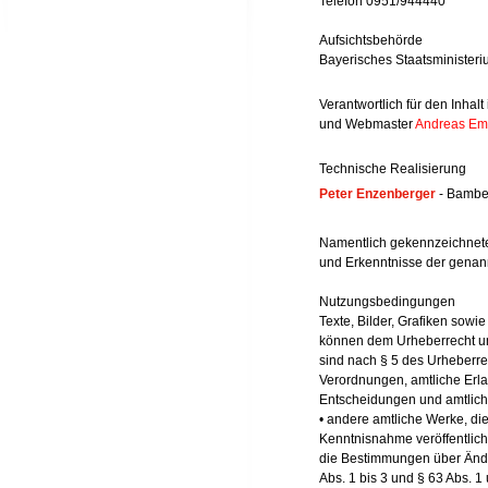
Telefon 0951/944440
Aufsichtsbehörde
Bayerisches Staatsministeriu
Verantwortlich für den Inhal
und Webmaster
Andreas Em
Technische Realisierung
Peter Enzenberger
- Bambe
Namentlich gekennzeichnete
und Erkenntnisse der genan
Nutzungsbedingungen
Texte, Bilder, Grafiken sowie
können dem Urheberrecht unt
sind nach § 5 des Urheberre
Verordnungen, amtliche Er
Entscheidungen und amtlich
• andere amtliche Werke, di
Kenntnisnahme veröffentlich
die Bestimmungen über Änd
Abs. 1 bis 3 und § 63 Abs.